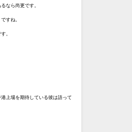
あるなら尚更です。
うですね。
です。
香港上場を期待している彼は語って